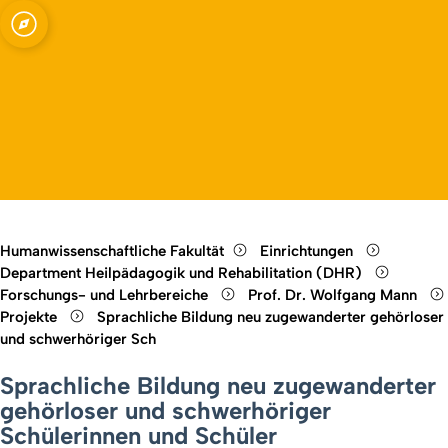
ür Menschen mit
Open quicklink menu
punkt
Open language switch
Close menu
Open menu
Humanwissenschaftliche Fakultät
Einrichtungen
Department Heilpädagogik und Rehabilitation (DHR)
Forschungs- und Lehrbereiche
Prof. Dr. Wolfgang Mann
Projekte
Sprachliche Bildung neu zugewanderter gehörloser
und schwerhöriger Sch
Sprachliche Bildung neu zugewanderter
gehörloser und schwerhöriger
Schülerinnen und Schüler