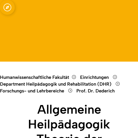
, Theorie der
Open quicklink menu
Open language switch
Close menu
Open menu
itation
Humanwissenschaftliche Fakultät
Einrichtungen
Department Heilpädagogik und Rehabilitation (DHR)
Forschungs- und Lehrbereiche
Prof. Dr. Dederich
Allgemeine
Heilpädagogik