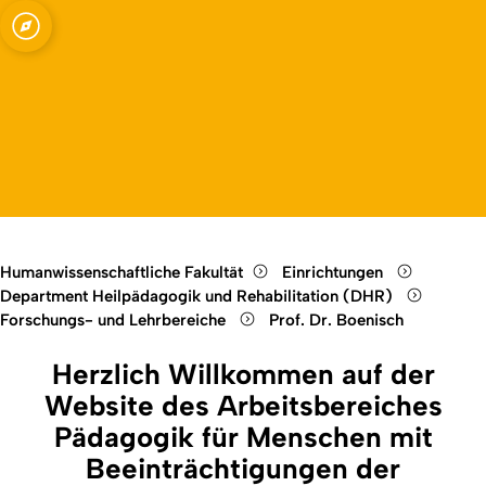
mit
Open quicklink menu
örperlichen und
Open language switch
Close menu
Open menu
Humanwissenschaftliche Fakultät
Einrichtungen
Department Heilpädagogik und Rehabilitation (DHR)
Forschungs- und Lehrbereiche
Prof. Dr. Boenisch
Herzlich Willkommen auf der
Website des Arbeitsbereiches
Pädagogik für Menschen mit
Beeinträchtigungen der