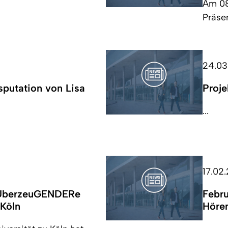
Am 08.
Präsen
24.03
putation von Lisa
Proj
...
17.02
 "ÜberzeuGENDERe
Febru
 Köln
Hören