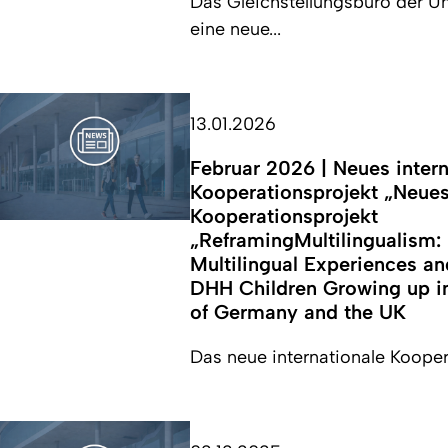
Das Gleichstellungsbüro der Uni
eine neue...
13.01.2026
Februar 2026 | Neues intern
Kooperationsprojekt „Neues
Kooperationsprojekt
„ReframingMultilingualism:
Multilingual Experiences an
DHH Children Growing up i
of Germany and the UK
Das neue internationale Koopera