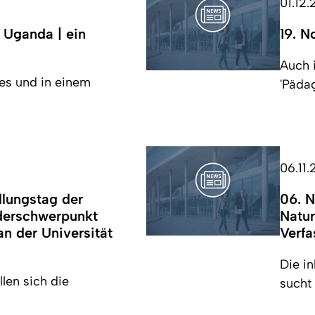
01.12
 Uganda | ein
19. N
Auch 
es und in einem
'Pädag
06.11
llungstag der
06. N
derschwerpunkt
Natur
n der Universität
Verfa
Die i
len sich die
sucht 