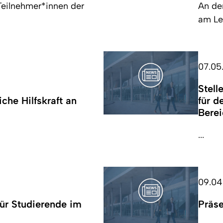
eilnehmer*innen der
An de
am Leh
07.05
Stell
che Hilfskraft an
für d
Bere
...
09.04
für Studierende im
Präs