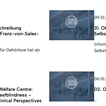
09.10
schreibung
31. O
 Franz-von-Sales-
Selbs
Infor
ür Gehörlose hat ab
Selbst
06.10
Welfare Centre:
02. O
eafblindness –
...
linical Perspectives