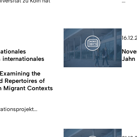
versität zu Köln hat
...
16.12
ationales
Nove
 internationales
Jahn
 Examining the
d Repertoires of
n Migrant Contexts
tionsprojekt...