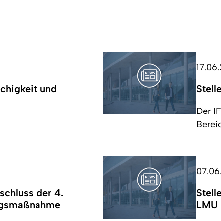
17.06
chigkeit und
Stell
Der I
Berei
07.06
schluss der 4.
Stell
ungsmaßnahme
LMU