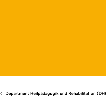
Open language switch
Close menu
Open menu
Department Heilpädagogik und Rehabilitation (D