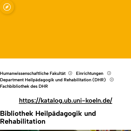
k
Open quicklink menu
Open language switch
Close menu
Open menu
Humanwissenschaftliche Fakultät
Einrichtungen
Department Heilpädagogik und Rehabilitation (DHR)
Fachbibliothek des DHR
https://katalog.ub.uni-koeln.de/
Bibliothek Heilpädagogik und
Rehabilitation