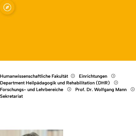
ür Menschen mit
Open quicklink menu
punkt
Open language switch
Close menu
Open menu
Humanwissenschaftliche Fakultät
Einrichtungen
Department Heilpädagogik und Rehabilitation (DHR)
Forschungs- und Lehrbereiche
Prof. Dr. Wolfgang Mann
Sekretariat