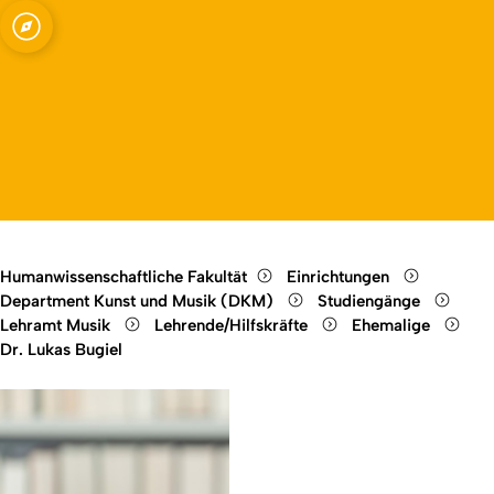
Open quicklink menu
Open language switch
Close menu
Open menu
Humanwissenschaftliche Fakultät
Einrichtungen
Department Kunst und Musik (DKM)
Studiengänge
Lehramt Musik
Lehrende/Hilfskräfte
Ehemalige
Dr. Lukas Bugiel