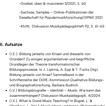
-Goebel,
ü
ben & musizieren
5/2021, S. 60
-Sachsse,
Samples
– Online-Publikationen der
Gesellschaft für Popularmusikforschung
(GfPM) 2021
-Khittl,
Diskussion Musikpä
dagogik
Heft 92, S. 61-63
II. Aufsätze
(i.E.). Bildung jenseits von Krisen und diesseits von
Gründen? Zu einigen argumentativen und begriffliche
Grundlagen der Theorie transformatorischer
Bildungsprozesse. In J. Lipkina, A. Epp & T. Fuchs (Hg).
Bildung jenseits von Krise? Sammelband in der
Schriftenreihe der DGfE-Kommission Qualitative Bildungs-
und Biographieforschung
. Barbara Budrich.
(i.V.) Bildungsbiografie – Identität – Musik: Wie kann das
zusammenhängen?
Diskussion Musikpä
dagogik
. 4/2024
(i.V.). What Is Good Music Teaching? In Bugiel, L. &