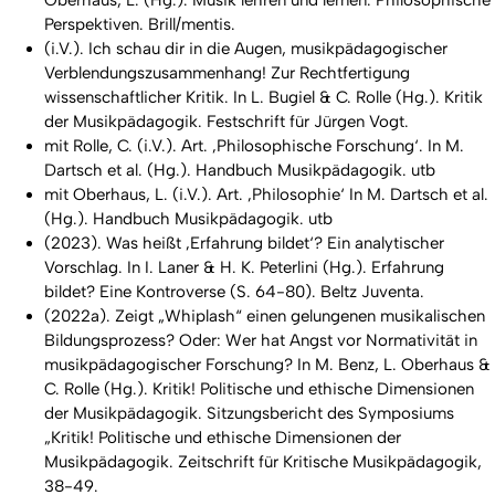
Oberhaus, L. (Hg.).
Musik lehren und lernen. Philosophische
Perspektiven
. Brill/mentis.
(i.V.). Ich schau dir in die Augen, musikpädagogischer
Verblendungszusammenhang! Zur Rechtfertigung
wissenschaftlicher Kritik. In L. Bugiel & C. Rolle (Hg.).
Kritik
der Musikpädagogik. Festschrift für Jürgen Vogt.
mit Rolle, C. (i.V.). Art. ‚Philosophische Forschung‘. In M.
Dartsch et al. (Hg.).
Handbuch Musikpä
dagogik
. utb
mit Oberhaus, L. (i.V.). Art. ‚Philosophie‘ In M. Dartsch et al.
(Hg.).
Handbuch Musikpä
dagogik
. utb
(2023). Was heißt ‚Erfahrung bildet‘? Ein analytischer
Vorschlag. In I. Laner & H. K. Peterlini (Hg.).
Erfahrung
bildet? Eine Kontroverse
(S. 64-80). Beltz Juventa.
(2022a). Zeigt „Whiplash“ einen gelungenen musikalischen
Bildungsprozess? Oder: Wer hat Angst vor Normativität in
musikpädagogischer Forschung? In M. Benz, L. Oberhaus &
C. Rolle (Hg.). Kritik! Politische und ethische Dimensionen
der Musikpädagogik. Sitzungsbericht des Symposiums
„Kritik! Politische und ethische Dimensionen der
Musikpädagogik.
Zeitschrift für Kritische Musikpä
dagogik,
38-49
.