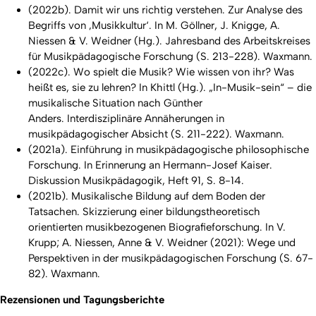
(2022b). Damit wir uns richtig verstehen. Zur Analyse des
Begriffs von ‚Musikkultur‘. In M. Göllner, J. Knigge, A.
Niessen & V. Weidner (Hg.).
Jahresband des Arbeitskreises
fü
r Musikp
ädagogische Forschung
(S. 213-228). Waxmann.
(2022c). Wo spielt die Musik? Wie wissen von ihr? Was
heißt es, sie zu lehren? In
Khittl (Hg.).
„In-Musik-sein“ – die
musikalische Situation nach Günther
Anders. Interdisziplinäre Annäherungen in
musikpädagogischer Absicht
(S. 211-222). Waxmann.
(2021a). Einführung in musikpädagogische philosophische
Forschung. In Erinnerung an Hermann-Josef Kaiser
.
Diskussion Musikpä
dagogik
, Heft 91, S. 8-14.
(2021b). Musikalische Bildung auf dem Boden der
Tatsachen. Skizzierung einer bildungstheoretisch
orientierten musikbezogenen Biografieforschung
.
In V.
Krupp; A. Niessen, Anne & V. Weidner (2021):
Wege und
Perspektiven in der musikpädagogischen Forschung
(S. 67-
82). Waxmann.
Rezensionen und Tagungsberichte