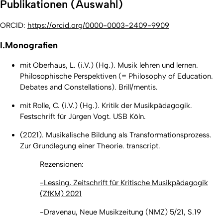
Publikationen (Auswahl)
ORCID:
https://orcid.org/0000-0003-2409-9909
I.Monografien
mit Oberhaus, L. (i.V.) (Hg.).
Musik lehren und lernen.
Philosophische Perspektiven
(= Philosophy of Education.
Debates and Constellations)
.
Brill/mentis.
mit Rolle, C. (i.V.) (Hg.).
Kritik der Musikpädagogik.
Festschrift für Jürgen Vogt
. USB Köln.
(2021). Musikalische Bildung als Transformationsprozess.
Zur Grundlegung einer Theorie. transcript.
Rezensionen:
-
Lessing,
Zeitschrift für Kritische
Musikp
ä
dagogik
(ZfKM) 2021
-Dravenau,
Neue Musikzeitung
(NMZ) 5/21, S.19