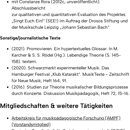
mit Constanze Rora (2012c, unveröffentlicht).
Abschlussbericht
zur qualitativen und quantitativen Evaluation des Projektes
„Singt Euch Ein!“
(SEE!)
im Auftrag der Drosos Stiftung und
der Musikschule Leipzig „Johann Sebastian Bach“
Sonstige/journalistische Texte
(2021). Promovieren. Ein hypertextuelles Glossar. In M.
Karcher & S. S. Rödel (Hg.). Lebendige Theorie (S. 145-
158). textem.
(2020). Schwarzmarkt experimenteller Musik. Das
Hamburger Festival „Klub Katarakt“.
MusikTexte - Zeitschrift
für Neue Musik
, Heft 164, 91.
(2016). Studien zur Theorie musikalischer Bildungsprozesse
durch Konzerte
. Diskussion Musikpädagogik
, Heft 72, 15-16.
Mitgliedschaften & weitere Tätigkeiten
Arbeitskreis für musikpädagogische Forschung (AMPF)
(Vorstandsmitglied)