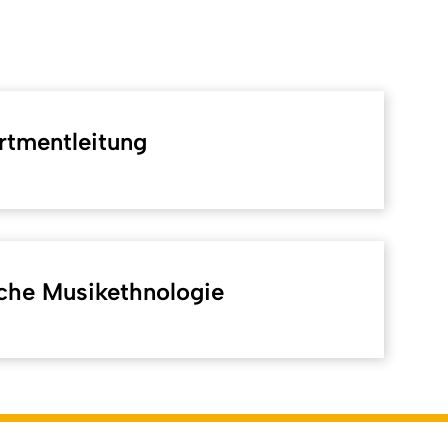
rtmentleitung
sche Musikethnologie
Back to top
lich: Online-Redaktion