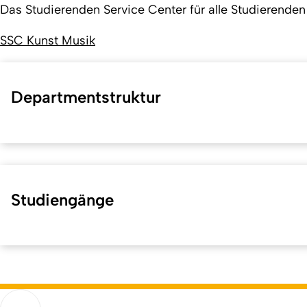
Das Studierenden Service Center für alle Studierende
SSC Kunst Musik
Departmentstruktur
Studiengänge
Kurzadresse (Shortlink) dieser Seite:
42060
(
https://hf.uni-