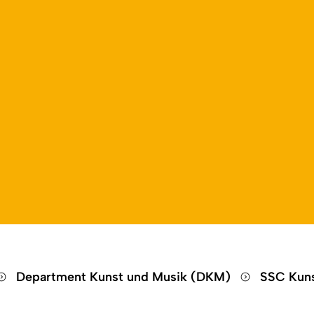
Open language switch
Close menu
Open menu
Department Kunst und Musik (DKM)
SSC Kuns