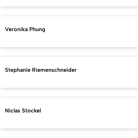
Veronika Phung
Stephanie Riemenschneider
Niclas Stockel
Kurzadresse (Shortlink) dieser Seite:
35662
(
https://hf.uni-