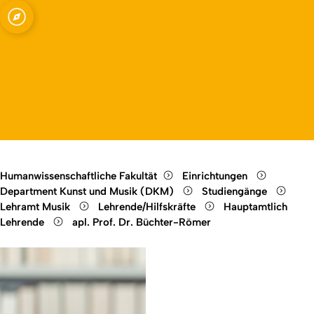
Open quicklink menu
Open language switch
Close menu
Open menu
Humanwissenschaftliche Fakultät
Einrichtungen
Department Kunst und Musik (DKM)
Studiengänge
Lehramt Musik
Lehrende/Hilfskräfte
Hauptamtlich
Lehrende
apl. Prof. Dr. Büchter-Römer