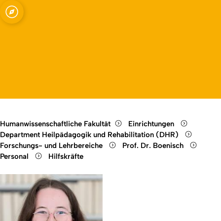
mit
Open quicklink menu
örperlichen und
Open language switch
Close menu
Open menu
Humanwissenschaftliche Fakultät
Einrichtungen
Department Heilpädagogik und Rehabilitation (DHR)
Forschungs- und Lehrbereiche
Prof. Dr. Boenisch
Personal
Hilfskräfte