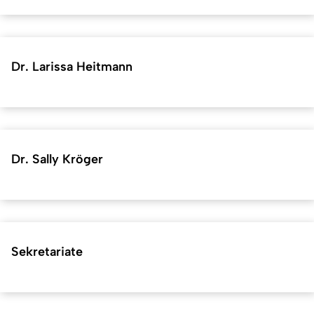
Dr. Larissa Heitmann
Dr. Sally Kröger
Sekretariate
Kurzadresse (Shortlink) dieser Seite:
39682
(
https://hf.uni-