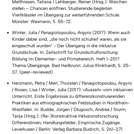
Matthiesen, Tatiana / Lehberger, Reiner (Hrsg.): Weichen
stellen – Chancen eröffnen. Studierende begleiten
Viertklässler im Übergang zur weiterführenden Schule.
Münster: Waxmann, S. 55-72.
Winter, Julia / Panagiotopoulou, Argyro (2017): Wenn auch
Kinder dabei sind, „die noch nicht schulreif waren, als sie
eingeschult wurden" - Der Übergang in die inklusive
Grundschule. In: Zeitschrift für Grundschulforschung.
Bildung im Elementar- und Primabereich. Heft 1-2017.
Thema Übergänge. Bad Heilbrunn: Julius Klinkhardt, S. 25-
37.
(peer-reviewed)
Herzmann, Petra / Merl, Thorsten / Panagiotopoulou, Argyro
/ Rosen, Lisa / Winter, Julia (2017): »Auszeit« vom inklusiven
Unterricht. Erste Ergebnisse zu differenzkonstruierenden
Praktiken aus ethnographischen Feldstudien in Nordrhein-
Westfalen. In: Budde, Jürgen / Dlugosch, Andrea / Sturm,
Tanja (Hrsg.): (Re-)Konstruktive Inklusionsforschung.
Differenzlinien, Handlungsfelder, Empirische Zugänge.
Leverkusen / Berlin: Verlag Barbara Budrich, S. 261-271.