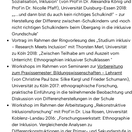
Sozialisation, Inklusion" (von Prof'in Dr. Alexandra König und
Prof'in Dr. Nicolle Pfaff), Universität Duisburg-Essen 2018:
„„...und dann bist du auch kein richtiges Schulkind!" - zur
Herstellung der Differenz zwischen ›Schulkindern‹ und ›noch
nicht richtigen Schulkindern‹ beim Übergang in die inklusive
Grundschule"
Vortrag im Rahmen der Ringvorlesung des „Studium inklusiv
- Research Meets Inclusion" mit Thorsten Merl, Universität
zu Köln 2018: „Zwischen Teilhabe am und Auszeit vom
Unterricht: Ethnographien inklusiver Schulklassen "
Workshops im Rahmen von Seminaren zur
Vorbereitung
zum Praxissemester: Bildungswissenschaften - Lehramt
(von Christine Paul bzw. Silke Kargl und Frieder Schumann),
Universität zu Köln 2017: ethnographische Forschung,
praktische Einführung in die teilnehmende Beobachtung und
Diskussion von Differenzherstellungen in der Schule
Workshop im Rahmen der Arbeitstagung „Rekonstruktive
Inklusionsforschung" mit Prof'in Dr. Lisa Rosen, Universität
Koblenz-Landau 2016: „Forschungswerkstatt: Ethnographie
der Inklusion. Vergleichende Analysen zu
Differenzkonstruktionen in der Primar- und Sekundarstufe in