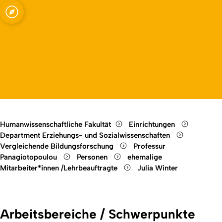
ssenschaften -
Open quicklink menu
Open language switch
Close menu
Open menu
in Früher Kindheit
Humanwissenschaftliche Fakultät
Einrichtungen
Department Erziehungs- und Sozialwissenschaften
Vergleichende Bildungsforschung
Professur
Panagiotopoulou
Personen
ehemalige
Mitarbeiter*innen /Lehrbeauftragte
Julia Winter
Arbeitsbereiche / Schwerpunkte