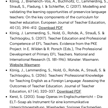
König, J., Bremerich-Vos, A., Buchholtz, C., Lammerding, S.,
Strauß, S., Fladung, I. & Schleiffer, C. (2017). Modelling and
validating the learning opportunities of preservice language
teachers: On the key components of the curriculum for
teacher education. European Journal of Teacher Education,
40 (3), 394-412.
Download PDF
König, J. Lammerding, S., Nold, G., Rohde, A., Strauß, S. &
Tachtsoglou, S. (2017). Teacher Education and Professional
Competence of EFL Teachers. Evidence from the PKE
Project. In E. Wilden & R. Porsch (Eds.),
The Professional
Development of Primary EFL Teachers. National and
International Research
(S. 181-196). Münster: Waxmann.
Website Waxmann
König, J., Lammerding, S., Nold, G., Rohde, A., Strauß, S. &
Tachtsoglou, S. (2016). Teachers' Professional Knowledge
for Teaching English as a Foreign Language: Assessing the
Outcomes of Teacher Education.
Journal of Teacher
Education, 67 (4), 320-337.
Download PDF
Kerst, S. (2013).
Soap Operas im Englischunterricht - Die
ELT-Soap als Instrument für eine kommunikative
Unterrichtsgestaltung
. Wiesbaden: Springer Fachmedien.