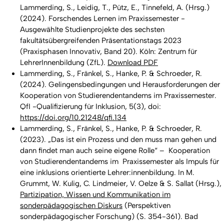
Lammerding, S., Leidig, T., Pütz, E., Tinnefeld, A. (Hrsg.)
(2024). Forschendes Lernen im Praxissemester -
Ausgewählte Studienprojekte des sechsten
fakultätsübergreifenden Präsentationstags 2023
(Praxisphasen Innovativ, Band 20). Köln: Zentrum für
LehrerInnenbildung (ZfL).
Download PDF
Lammerding, S., Fränkel, S., Hanke, P. & Schroeder, R.
(2024). Gelingensbedingungen und Herausforderungen der
Kooperation von Studierendentandems im Praxissemester.
QfI -Qualifizierung für Inklusion, 5(3), doi:
https://doi.org/10.21248/qfi.134
Lammerding, S., Fränkel, S., Hanke, P. & Schroeder, R.
(2023). „Das ist ein Prozess und den muss man gehen und
dann findet man auch seine eigene Rolle“ – Kooperation
von Studierendentandems im Praxissemester als Impuls für
eine inklusions orientierte Lehrer:innenbildung. In M.
Grummt, W. Kulig, C. Lindmeier, V. Oelze & S. Sallat (Hrsg.),
Partizipation, Wissen und Kommunikation im
sonderpädagogischen Diskurs
(Perspektiven
sonderpädagogischer Forschung) (S. 354-361). Bad