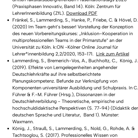
(Praxisphasen Innovativ, Band 14). Köln: Zentrum für
LehrerInnenbildung (ZfL).
Download PDF
Fränkel, S., Lammerding, S., Hanke, P., Friebe, C. & Hövel, D.
(2020) Im Team geht’s besser! Vorstellung der Konzeption
des neuen Vorbereitungskurses: „Inklusion–Kooperation in
multiprofessionellen Teams in der Primarstufe“ an der
Universität zu Köln. k:ON -Kölner Online Journal für
Lehrer*innenbildung 2,2/2020, 153-171.
Link zum Artikel
Lammerding, S., Bremerich-Vos, A., Buchholtz, C., König, J.
(2019). Effekte von Lerngelegenheiten angehender
Deutschlehrkräfte auf ihre selbstberichtete
Planungskompetenz. Befunde zur Verknüpfung von
Komponenten universitärer Ausbildung und Schulpraxis. In C.
Führer & F.-M. Führer (Hrsg.), Dissonanzen in der
Deutschlehrerbildung - Theoretische, empirische und
hochschuldidaktische Perspektiven (S. 77-94) (Didaktik der
deutschen Sprache und Literatur, Band 1). Münster:
Waxmann.
König, J., Strauß, S., Lammerding, S., Nold, G., Rohde, A. &
Tachtsoglou, S. (2017). Professionelles Wissen von