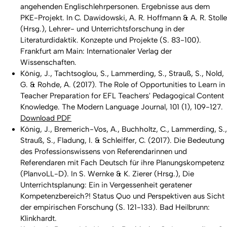
angehenden Englischlehrpersonen. Ergebnisse aus dem
PKE-Projekt. In C. Dawidowski, A. R. Hoffmann & A. R. Stolle
(Hrsg.),
Lehrer- und Unterrichtsforschung in der
Literaturdidaktik. Konzepte und Projekte
(S. 83-100).
Frankfurt am Main: Internationaler Verlag der
Wissenschaften.
König, J., Tachtsoglou, S., Lammerding, S., Strauß, S., Nold,
G. & Rohde, A. (2017). The Role of Opportunities to Learn in
Teacher Preparation for EFL Teachers' Pedagogical Content
Knowledge. The Modern Language Journal, 101 (1), 109-127.
Download PDF
König, J., Bremerich-Vos, A., Buchholtz, C., Lammerding, S.,
Strauß, S., Fladung, I. & Schleiffer, C. (2017). Die Bedeutung
des Professionswissens von Referendarinnen und
Referendaren mit Fach Deutsch für ihre Planungskompetenz
(PlanvoLL-D). In S. Wernke & K. Zierer (Hrsg.), Die
Unterrichtsplanung: Ein in Vergessenheit geratener
Kompetenzbereich?! Status Quo und Perspektiven aus Sicht
der empirischen Forschung (S. 121-133). Bad Heilbrunn:
Klinkhardt.