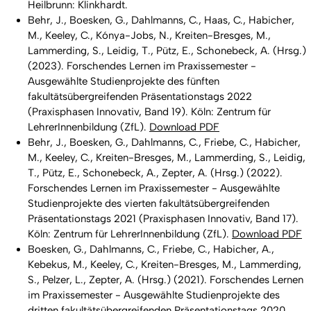
Heilbrunn: Klinkhardt.
Behr, J., Boesken, G., Dahlmanns, C., Haas, C., Habicher,
M., Keeley, C., Kónya-Jobs, N., Kreiten-Bresges, M.,
Lammerding, S., Leidig, T., Pütz, E., Schonebeck, A. (Hrsg.)
(2023). Forschendes Lernen im Praxissemester -
Ausgewählte Studienprojekte des fünften
fakultätsübergreifenden Präsentationstags 2022
(Praxisphasen Innovativ, Band 19). Köln: Zentrum für
LehrerInnenbildung (ZfL).
Download PDF
Behr, J., Boesken, G., Dahlmanns, C., Friebe, C., Habicher,
M., Keeley, C., Kreiten-Bresges, M., Lammerding, S., Leidig,
T., Pütz, E., Schonebeck, A., Zepter, A. (Hrsg.) (2022).
Forschendes Lernen im Praxissemester - Ausgewählte
Studienprojekte des vierten fakultätsübergreifenden
Präsentationstags 2021 (Praxisphasen Innovativ, Band 17).
Köln: Zentrum für LehrerInnenbildung (ZfL).
Download PDF
Boesken, G., Dahlmanns, C., Friebe, C., Habicher, A.,
Kebekus, M., Keeley, C., Kreiten-Bresges, M., Lammerding,
S., Pelzer, L., Zepter, A. (Hrsg.) (2021). Forschendes Lernen
im Praxissemester - Ausgewählte Studienprojekte des
dritten fakultätsübergreifenden Präsentationstags 2020