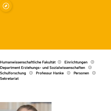
ssenschaften -
Open quicklink menu
hung mit dem
Open language switch
Close menu
Open menu
forschung und
e
Humanwissenschaftliche Fakultät
Einrichtungen
Department Erziehungs- und Sozialwissenschaften
Schulforschung
Professur Hanke
Personen
Sekretariat