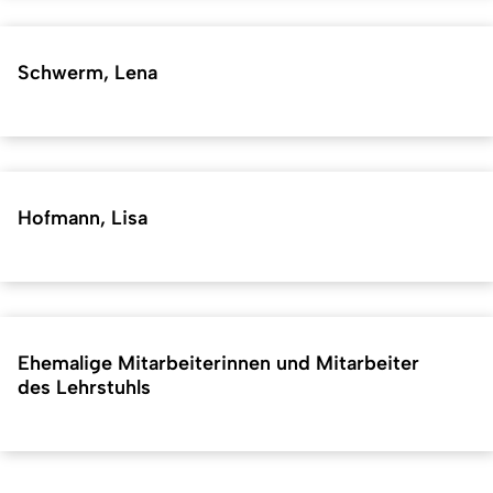
Schwerm, Lena
Hofmann, Lisa
Ehemalige Mitarbeiterinnen und Mitarbeiter
des Lehrstuhls
Kurzadresse (Shortlink) dieser Seite:
40778
(
https://hf.uni-