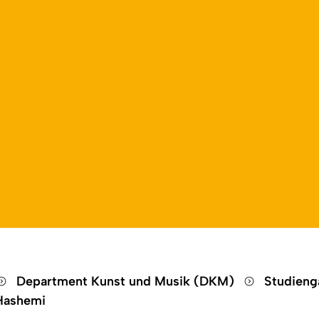
Open language switch
Close menu
Open menu
Department Kunst und Musik (DKM)
Studien
Hashemi