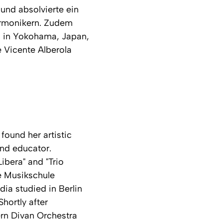
nd absolvierte ein
harmonikern. Zudem
 in Yokohama, Japan,
 Vicente Alberola
found her artistic
nd educator.
ibera" and "Trio
he Musikschule
ia studied in Berlin
hortly after
ern Divan Orchestra