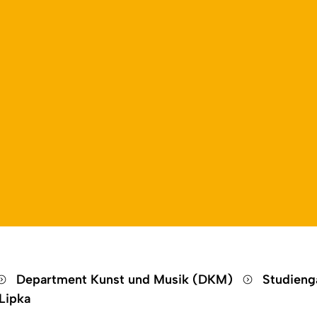
Open language switch
Close menu
Open menu
Department Kunst und Musik (DKM)
Studien
Lipka