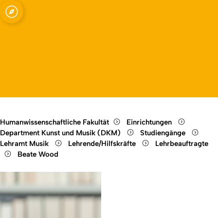
Open quicklink menu
Open language switch
Close menu
Open menu
Humanwissenschaftliche Fakultät
Einrichtungen
Department Kunst und Musik (DKM)
Studiengänge
Lehramt Musik
Lehrende/Hilfskräfte
Lehrbeauftragte
Beate Wood