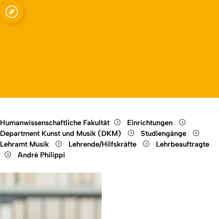
Open quicklink menu
Open language switch
Close menu
Open menu
Humanwissenschaftliche Fakultät
Einrichtungen
Department Kunst und Musik (DKM)
Studiengänge
Lehramt Musik
Lehrende/Hilfskräfte
Lehrbeauftragte
André Philippi