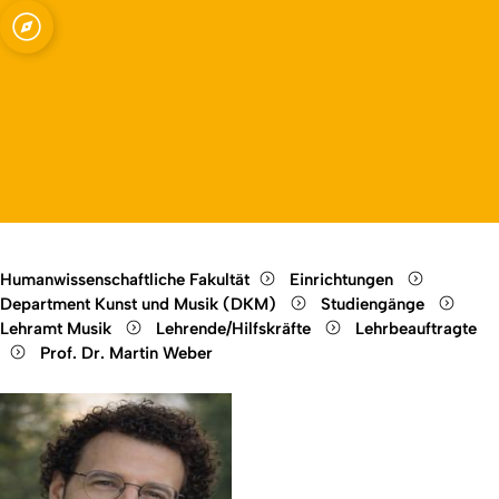
Open quicklink menu
Open language switch
Close menu
Open menu
Humanwissenschaftliche Fakultät
Einrichtungen
Department Kunst und Musik (DKM)
Studiengänge
Lehramt Musik
Lehrende/Hilfskräfte
Lehrbeauftragte
Prof. Dr. Martin Weber