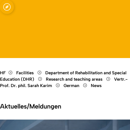
Rehabilitation,
Open quicklink menu
Open language switch
Close menu
Open menu
HF
Facilities
Department of Rehabilitation and Special
Education (DHR)
Research and teaching areas
Vertr.-
Prof. Dr. phil. Sarah Karim
German
News
Aktuelles/Meldungen