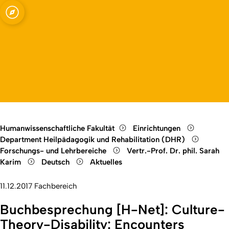
 Rehabilitation,
Open quicklink menu
Open language switch
Close menu
Open menu
Humanwissenschaftliche Fakultät
Einrichtungen
Department Heilpädagogik und Rehabilitation (DHR)
Forschungs- und Lehrbereiche
Vertr.-Prof. Dr. phil. Sarah
Karim
Deutsch
Aktuelles
11.12.2017
Fachbereich
Buchbesprechung [H-Net]: Culture-
Theory-Disability: Encounters