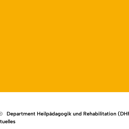
Open language switch
Close menu
Open menu
Department Heilpädagogik und Rehabilitation (D
tuelles