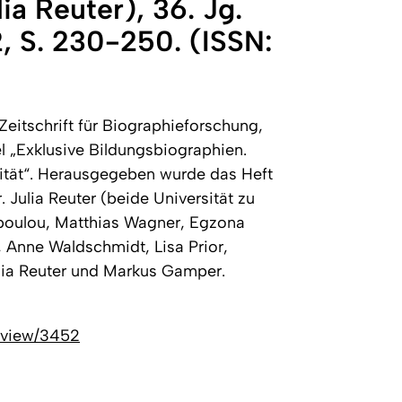
ia Reuter), 36. Jg.
, S. 230-250. (ISSN:
eitschrift für Biographieforschung,
el „Exklusive Bildungsbiographien.
vität“. Herausgegeben wurde das Heft
r. Julia Reuter (beide Universität zu
opoulou, Matthias Wagner, Egzona
 Anne Waldschmidt, Lisa Prior,
ulia Reuter und Markus Gamper.
e/view/3452