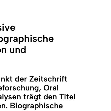
sive
iographische
on und
kt der Zeitschrift
eforschung, Oral
lysen trägt den Titel
en. Biographische