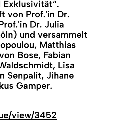
Exklusivität“.
von Prof.'in Dr.
of.'in Dr. Julia
Köln) und versammelt
topoulou, Matthias
von Bose, Fabian
Waldschmidt, Lisa
in Senpalit, Jihane
rkus Gamper.
sue/view/3452