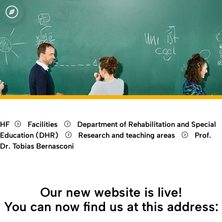
tion for Persons
Open quicklink menu
Open language switch
Close menu
Open menu
ound Disabilities
HF
Facilities
Department of Rehabilitation and Special
Education (DHR)
Research and teaching areas
Prof.
Dr. Tobias Bernasconi
Our new website is live!
You can now find us at this address: