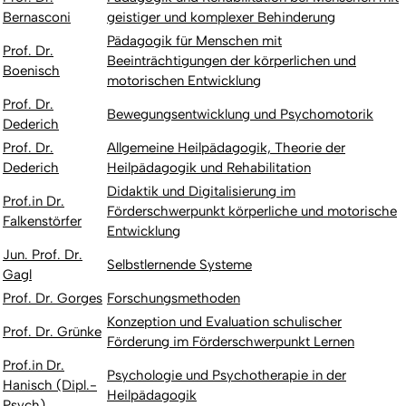
Bernasconi
geistiger und komplexer Behinderung
Pädagogik für Menschen mit
Prof. Dr.
Beeinträchtigungen der körperlichen und
Boenisch
motorischen Entwicklung
Prof. Dr.
Bewegungsentwicklung und Psychomotorik
Dederich
Prof. Dr.
Allgemeine Heilpädagogik, Theorie der
Dederich
Heilpädagogik und Rehabilitation
Didaktik und Digitalisierung im
Prof.in Dr.
Förderschwerpunkt körperliche und motorische
Falkenstörfer
Entwicklung
Jun. Prof. Dr.
Selbstlernende Systeme
Gagl
Prof. Dr. Gorges
Forschungsmethoden
Konzeption und Evaluation schulischer
Prof. Dr. Grünke
Förderung im Förderschwerpunkt Lernen
Prof.in Dr.
Psychologie und Psychotherapie in der
Hanisch (Dipl.-
Heilpädagogik
Psych)