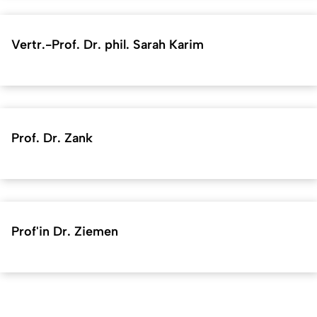
Vertr.-Prof. Dr. phil. Sarah Karim
Prof. Dr. Zank
Prof'in Dr. Ziemen
Short URL for this page:
hf.uni-koeln.de/en/30037
Back
(
https://hf.uni-koeln.de/en/30037
). Last modified on 29.07.2026 |