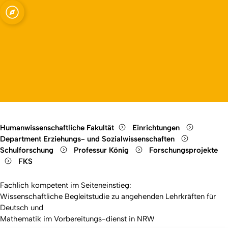
ssenschaften -
Open quicklink menu
ng mit dem
Open language switch
Close menu
Open menu
e Methoden
Humanwissenschaftliche Fakultät
Einrichtungen
Department Erziehungs- und Sozialwissenschaften
Schulforschung
Professur König
Forschungsprojekte
FKS
Fachlich kompetent im Seiteneinstieg:
Wissenschaftliche Begleitstudie zu angehenden Lehrkräften für
Deutsch und
Mathematik im Vorbereitungs-dienst in NRW