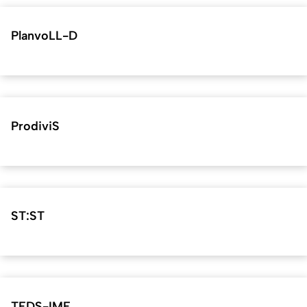
PlanvoLL-D
ProdiviS
ST:ST
TEDS-IME