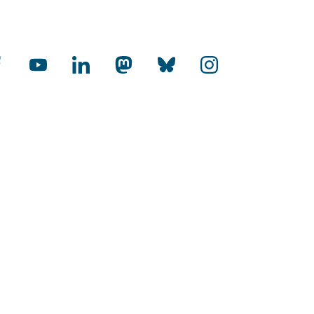
cial Media
rnational
-Audit Internationalisierung
toffene Hochschulen
HR Excellence in Research