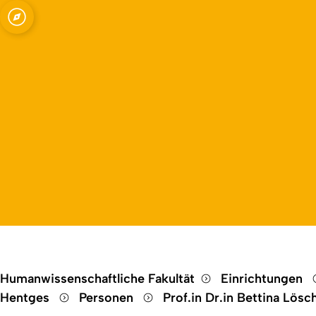
Open quicklink menu
schaft, Bildungspolitik und politische B
Humanwissenschaftliche Fakultät
Einrichtungen
Hentges
Personen
Prof.in Dr.in Bettina Lösc