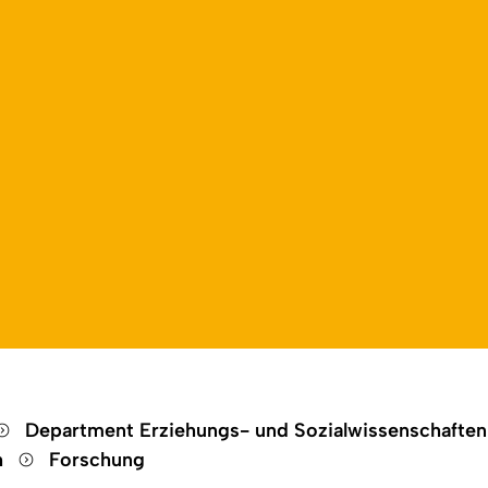
ildung
Open language switch
Close menu
Open menu
Department Erziehungs- und Sozialwissenschafte
h
Forschung