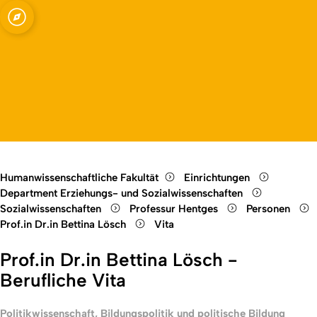
ssenschaften -
Open quicklink menu
ungspolitik und
Open language switch
Close menu
Open menu
Humanwissenschaftliche Fakultät
Einrichtungen
Department Erziehungs- und Sozialwissenschaften
Sozialwissenschaften
Professur Hentges
Personen
Prof.in Dr.in Bettina Lösch
Vita
Prof.in Dr.in Bettina Lösch -
Berufliche Vita
Politikwissenschaft, Bildungspolitik und politische Bildung