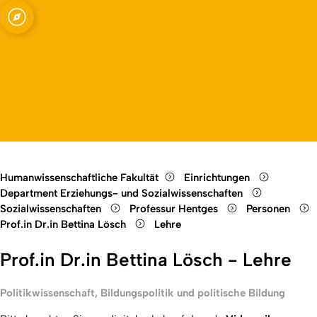
ssenschaften -
Open quicklink menu
ungspolitik und
Open language switch
Close menu
Open menu
Humanwissenschaftliche Fakultät
Einrichtungen
Department Erziehungs- und Sozialwissenschaften
Sozialwissenschaften
Professur Hentges
Personen
Prof.in Dr.in Bettina Lösch
Lehre
Prof.in Dr.in Bettina Lösch - Lehre
Politikwissenschaft, Bildungspolitik und politische Bildung