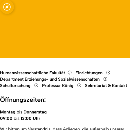
ssenschaften -
Open quicklink menu
ng mit dem
Open language switch
Close menu
Open menu
e Methoden
Humanwissenschaftliche Fakultät
Einrichtungen
Department Erziehungs- und Sozialwissenschaften
Schulforschung
Professur König
Sekretariat & Kontakt
Öffnungszeiten:
Montag
bis
Donnerstag
09:00
bis
13:00 Uhr
Wir bitten um Verständnis, dass Anliegen, die außerhalb unserer