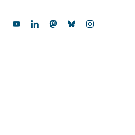
cial Media
rnational
-Audit Internationalisierung
toffene Hochschulen
HR Excellence in Research