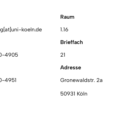
Raum
g[at]uni-koeln.de
1.16
Brieffach
70-4905
21
Adresse
0-4951
Gronewaldstr. 2a
50931 Köln