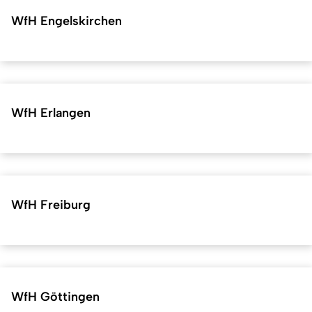
WfH Engelskirchen
WfH Erlangen
WfH Freiburg
WfH Göttingen