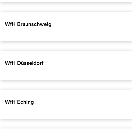
WfH Braunschweig
WfH Düsseldorf
WfH Eching