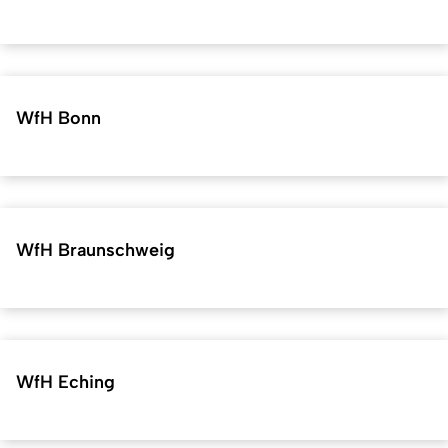
WfH Bonn
WfH Braunschweig
WfH Eching