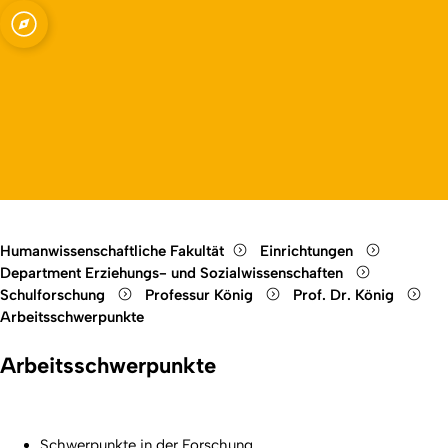
ssenschaften -
Open quicklink menu
ng mit dem
Open language switch
Close menu
Open menu
e Methoden
Humanwissenschaftliche Fakultät
Einrichtungen
Department Erziehungs- und Sozialwissenschaften
Schulforschung
Professur König
Prof. Dr. König
Arbeitsschwerpunkte
Arbeitsschwerpunkte
Schwerpunkte in der Forschung