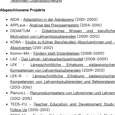
Teilprojekt Qualitätssicherung
Abgeschlossene Projekte
AIDA -
Adaptation in der Adoleszenz
(2001-2003)
APPLaus -
Analyse des Praxissemesters
(2014-2016)
DIDAKTUM -
Didaktisches Wissen und beruflich
Motivation von Lehramtsstudierenden
(2009-2012)
KÖBA -
Studie zu Kölner Berufskolleg-Absolventinnen und 
Absolventen
(2011-2012)
Komm-Mit -
Fördern statt Sitzenbleiben
(2008-2009)
LAZ -
Das Lehrer-Jahresarbeitszeitmodell
(2008-2009)
LEK -
Längsschnittliche Erhebung pädagogischer
Kompetenzen von Lehramtsstudierenden
(2009-2013)
LEK-R -
Längsschnittliche Erhebung pädagogischer
Kompetenzen von Lehramtsstudierenden und Referendaren
(2013-2016)
PlanvoLL -
Planungskompetenz von Lehrerinnen und Lehrern
(2012-2015)
TEDS-FU -
Teacher Education and Development Study
Follow Up
(2010-2013)