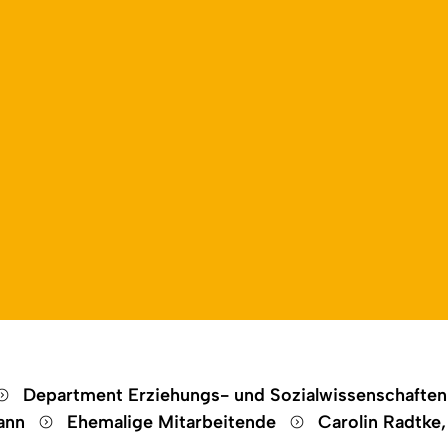
Open language switch
Close menu
Open menu
Department Erziehungs- und Sozialwissenschafte
ann
Ehemalige Mitarbeitende
Carolin Radtke,