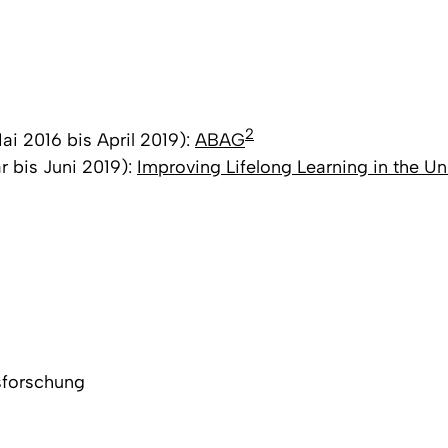
2
i 2016 bis April 2019):
ABAG
 bis Juni 2019):
Improving Lifelong Learning in the Un
sforschung