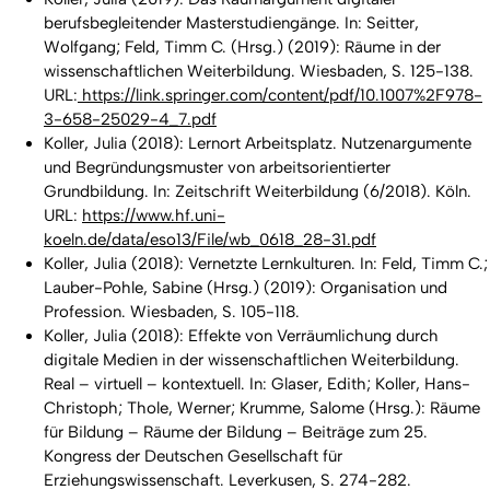
berufsbegleitender Masterstudiengänge. In: Seitter,
Wolfgang; Feld, Timm C. (Hrsg.) (2019):
Räume in der
wissenschaftlichen Weiterbildung.
Wiesbaden, S. 125-138.
URL:
https://link.springer.com/content/pdf/10.1007%2F978-
3-658-25029-4_7.pdf
Koller, Julia (2018): Lernort Arbeitsplatz. Nutzenargumente
und Begründungsmuster von arbeitsorientierter
Grundbildung. In:
Zeitschrift Weiterbildung
(6/2018). Köln.
URL:
https://www.hf.uni-
koeln.de/data/eso13/File/wb_0618_28-31.pdf
Koller, Julia (2018): Vernetzte Lernkulturen. In: Feld, Timm C.;
Lauber-Pohle, Sabine (Hrsg.) (2019):
Organisation und
Profession.
Wiesbaden, S. 105-118.
Koller, Julia (2018): Effekte von Verräumlichung durch
digitale Medien in der wissenschaftlichen Weiterbildung.
Real – virtuell – kontextuell. In: Glaser, Edith; Koller, Hans-
Christoph; Thole, Werner; Krumme, Salome (Hrsg.):
Räume
für Bildung – Räume der Bildung – Beiträge zum 25.
Kongress der Deutschen Gesellschaft für
Erziehungswissenschaft.
Leverkusen, S. 274-282.