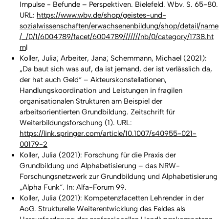
Impulse - Befunde – Perspektiven. Bielefeld. Wbv. S. 65-80.
URL:
https://www.wbv.de/shop/geistes-und-
sozialwissenschaften/erwachsenenbildung/shop/detail/name
/_/0/1/6004789/facet/6004789///////nb/0/category/1738.ht
m
l
Koller, Julia; Arbeiter, Jana; Schemmann, Michael (2021):
„Da baut sich was auf, da ist jemand, der ist verlässlich da,
der hat auch Geld“ – Akteurskonstellationen,
Handlungskoordination und Leistungen in fragilen
organisationalen Strukturen am Beispiel der
arbeitsorientierten Grundbildung. Zeitschrift für
Weiterbildungsforschung (1). URL:
https://link.springer.com/article/10.1007/s40955-021-
00179-2
Koller, Julia (2021): Forschung für die Praxis der
Grundbildung und Alphabetisierung – das NRW-
Forschungsnetzwerk zur Grundbildung und Alphabetisierung
„Alpha Funk“. In: Alfa-Forum 99.
Koller, Julia (2021): Kompetenzfacetten Lehrender in der
AoG. Strukturelle Weiterentwicklung des Feldes als