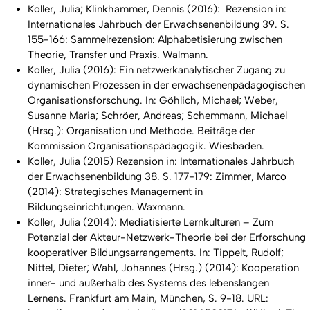
Koller, Julia; Klinkhammer, Dennis (2016): Rezension in:
Internationales Jahrbuch der Erwachsenenbildung 39. S.
155-166: Sammelrezension:
Alphabetisierung zwischen
Theorie, Transfer und Praxis.
Walmann.
Koller, Julia (2016): Ein netzwerkanalytischer Zugang zu
dynamischen Prozessen in der erwachsenenpädagogischen
Organisationsforschung. In: Göhlich, Michael; Weber,
Susanne Maria; Schröer, Andreas; Schemmann, Michael
(Hrsg.):
Organisation und Methode. Beiträge der
Kommission Organisationspädagogik.
Wiesbaden.
Koller, Julia (2015) Rezension in: Internationales Jahrbuch
der Erwachsenenbildung 38. S. 177-179: Zimmer, Marco
(2014):
Strategisches Management in
Bildungseinrichtungen.
Waxmann.
Koller, Julia (2014): Mediatisierte Lernkulturen – Zum
Potenzial der Akteur-Netzwerk-Theorie bei der Erforschung
kooperativer Bildungsarrangements. In: Tippelt, Rudolf;
Nittel, Dieter; Wahl, Johannes (Hrsg.) (2014):
Kooperation
inner- und außerhalb des Systems des lebenslangen
Lernens.
Frankfurt am Main, München, S. 9-18. URL: