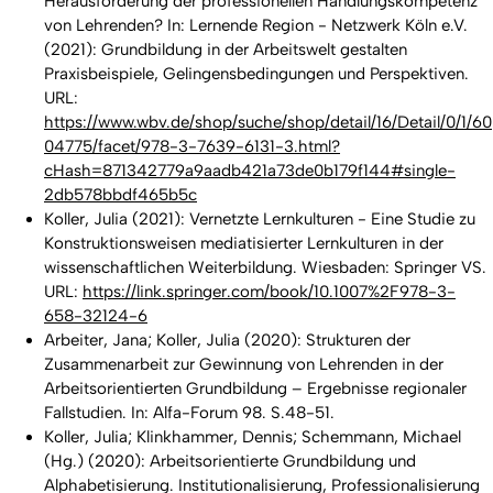
Herausforderung der professionellen Handlungskompetenz
von Lehrenden? In: Lernende Region - Netzwerk Köln e.V.
(2021): Grundbildung in der Arbeitswelt gestalten
Praxisbeispiele, Gelingensbedingungen und Perspektiven.
URL:
https://www.wbv.de/shop/suche/shop/detail/16/Detail/0/1/60
04775/facet/978-3-7639-6131-3.html?
cHash=871342779a9aadb421a73de0b179f144#single-
2db578bbdf465b5c
Koller, Julia (2021):
Vernetzte Lernkulturen - Eine Studie zu
Konstruktionsweisen mediatisierter Lernkulturen in der
wissenschaftlichen Weiterbildung.
Wiesbaden: Springer VS.
URL:
https://link.springer.com/book/10.1007%2F978-3-
658-32124-6
Arbeiter, Jana; Koller, Julia (2020): Strukturen der
Zusammenarbeit zur Gewinnung von Lehrenden in der
Arbeitsorientierten Grundbildung – Ergebnisse regionaler
Fallstudien. In: Alfa-Forum 98. S.48-51.
Koller, Julia; Klinkhammer, Dennis; Schemmann, Michael
(Hg.) (2020): Arbeitsorientierte Grundbildung und
Alphabetisierung. Institutionalisierung, Professionalisierung