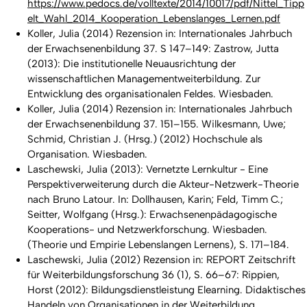
https://www.pedocs.de/volltexte/2014/10017/pdf/Nittel_Tipp
elt_Wahl_2014_Kooperation_Lebenslanges_Lernen.pdf
Koller, Julia (2014) Rezension in: Internationales Jahrbuch
der Erwachsenenbildung 37. S 147–149: Zastrow, Jutta
(2013):
Die institutionelle Neuausrichtung der
wissenschaftlichen Managementweiterbildung. Zur
Entwicklung des organisationalen Feldes.
Wiesbaden.
Koller, Julia (2014) Rezension in: Internationales Jahrbuch
der Erwachsenenbildung 37. 151–155. Wilkesmann, Uwe;
Schmid, Christian J. (Hrsg.) (2012)
Hochschule als
Organisation.
Wiesbaden.
Laschewski, Julia (2013): Vernetzte Lernkultur - Eine
Perspektiverweiterung durch die Akteur-Netzwerk-Theorie
nach Bruno Latour. In: Dollhausen, Karin; Feld, Timm C.;
Seitter, Wolfgang (Hrsg.):
Erwachsenenpädagogische
Kooperations- und Netzwerkforschung.
Wiesbaden.
(Theorie und Empirie Lebenslangen Lernens), S. 171–184.
Laschewski, Julia (2012) Rezension in: REPORT Zeitschrift
für Weiterbildungsforschung 36 (1), S. 66–67: Rippien,
Horst (2012):
Bildungsdienstleistung Elearning. Didaktisches
Handeln von Organisationen in der Weiterbildung.