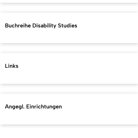
Buchreihe Disability Studies
Links
Angegl. Einrichtungen
Kurzadresse (Shortlink) dieser Seite:
30253
(
https://hf.uni-
Back