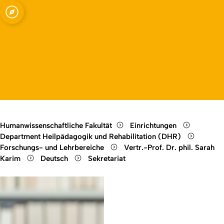
 Rehabilitation,
Open quicklink menu
Open language switch
Close menu
Open menu
Humanwissenschaftliche Fakultät
Einrichtungen
Department Heilpädagogik und Rehabilitation (DHR)
Forschungs- und Lehrbereiche
Vertr.-Prof. Dr. phil. Sarah
Karim
Deutsch
Sekretariat