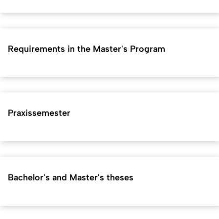
Requirements in the Master's Program
Praxissemester
Bachelor's and Master's theses
Short URL for this page:
hf.uni-koeln.de/en/38994