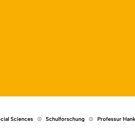
Open language switch
Close menu
Open menu
cial Sciences
Schulforschung
Professur Han