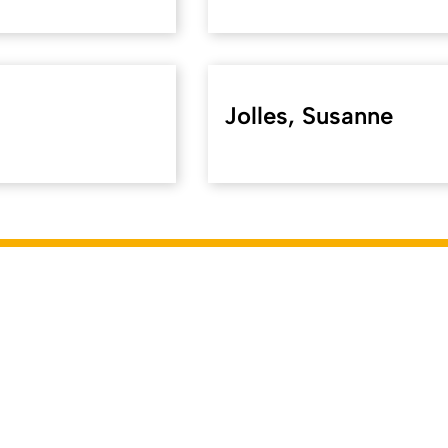
Jolles, Susanne
f.uni-koeln.de/en/38247
). Last modified on 24.03.2026 | Resp
dents
Course Management
Systems
ILIAS
KLIPS