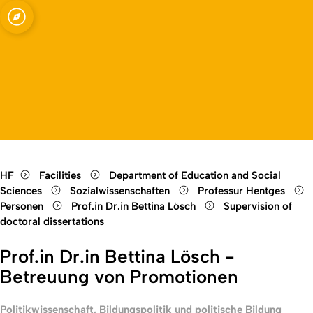
Open quicklink menu
Open language switch
Close menu
Open menu
HF
Facilities
Department of Education and Social
Sciences
Sozialwissenschaften
Professur Hentges
Personen
Prof.in Dr.in Bettina Lösch
Supervision of
doctoral dissertations
Prof.in Dr.in Bettina Lösch -
Betreuung von Promotionen
Politikwissenschaft, Bildungspolitik und politische Bildung