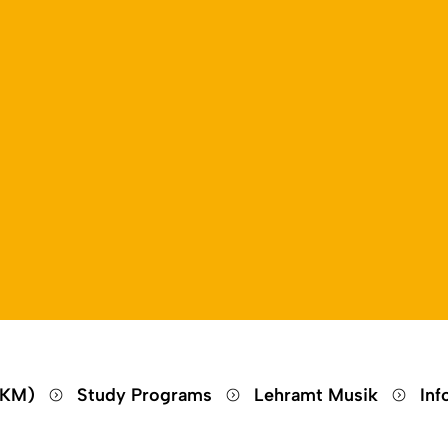
Open language switch
Close menu
Open menu
(DKM)
Study Programs
Lehramt Musik
In