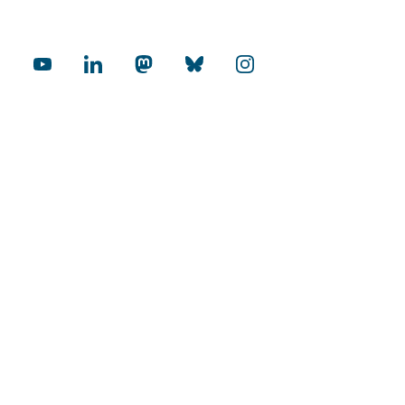
cial Media
rnational
Internationalization Audit
mopolitan Universities
Excellence in Research