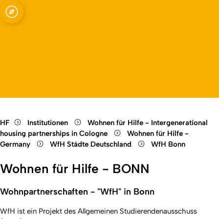
Open quicklink menu
Open language switch
Close menu
Open menu
HF
Institutionen
Wohnen für Hilfe - Intergenerational
housing partnerships in Cologne
Wohnen für Hilfe -
Germany
WfH Städte Deutschland
WfH Bonn
Wohnen für Hilfe - BONN
Wohnpartnerschaften - "WfH" in Bonn
WfH ist ein Projekt des Allgemeinen Studierendenausschuss