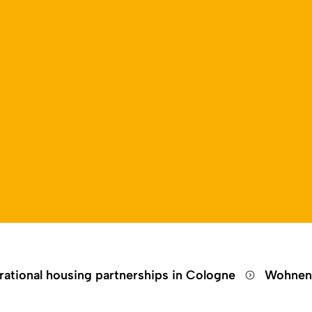
Open language switch
Close menu
Open menu
erational housing partnerships in Cologne
Wohnen 