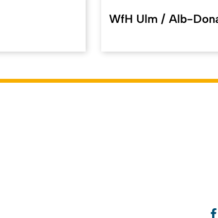
WfH Ulm / Alb-Don
f.uni-koeln.de/en/30204
). Last modified on 06.05.2024 | Resp
dents
Course Management
Systems
ILIAS
KLIPS
So
Notice
Contact