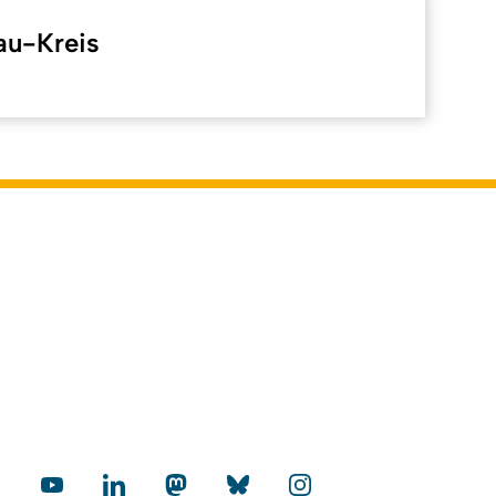
au-Kreis
Back to top
onsible: Online Editorial Team
cial Media