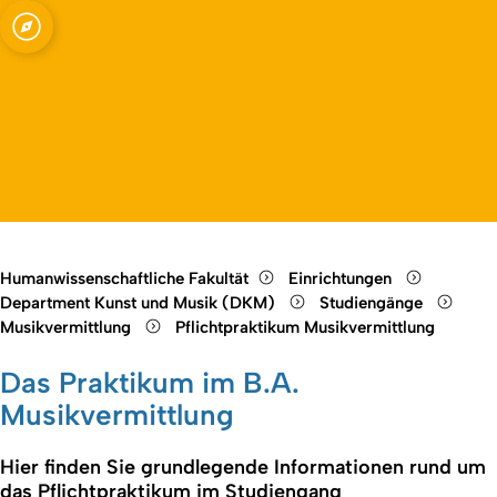
usik
Open quicklink menu
Open language switch
Close menu
Open menu
Humanwissenschaftliche Fakultät
Einrichtungen
Department Kunst und Musik (DKM)
Studiengänge
Musikvermittlung
Pflichtpraktikum Musikvermittlung
Das Praktikum im B.A.
Musikvermittlung
Hier finden Sie grundlegende Informationen rund um
das Pflichtpraktikum im Studiengang