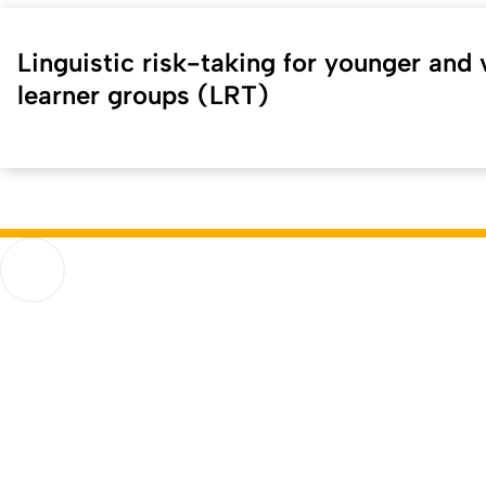
Linguistic risk-taking for younger and 
learner groups (LRT)
Kurzadresse (Shortlink) dieser Seite:
42389
(
https://hf.uni-
Humanwissenschaftliche Fakultät
Go to homepage
Funktionen
Software für Stu
Startseite
StudiOS
Störungsmeldungen