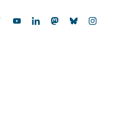
cial Media
rnational
-Audit Internationalisierung
toffene Hochschulen
HR Excellence in Research