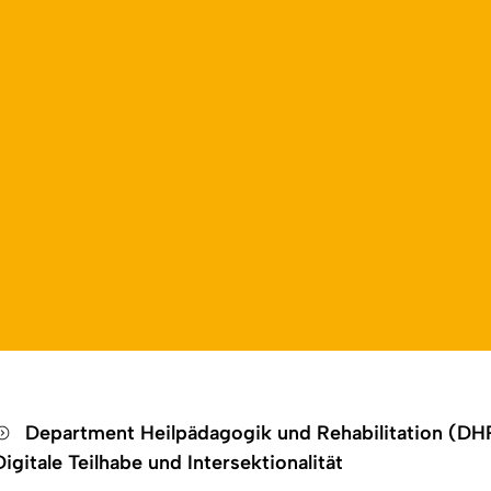
Open language switch
Close menu
Open menu
Department Heilpädagogik und Rehabilitation (D
Digitale Teilhabe und Intersektionalität