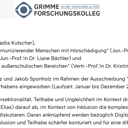
Nadia Kutscher),
munizierender Menschen mit Hörschädigung“ (Jun.-Prof.
Jun.-Prof.'in Dr. Liane Bächler) und
ußerschulischen Bereichen“ (Vertr.-Prof.'in Dr. Kristi
upitz und Jakob Sponholz im Rahmen der Ausschreibung
rhabens eingeworben (Laufzeit: Januar bis Dezember 
sektionalität. Teilhabe und Ungleichheit im Kontext dig
ias) darauf ab, im Kontext von Inklusion die komplex
u diskutieren. Daran anknüpfend werden bezüglich Digi
lusion und Teilhabe schärfer konturiert und für eine d