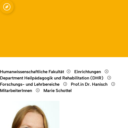
erapie in der
Open quicklink menu
Open language switch
Close menu
Open menu
Humanwissenschaftliche Fakultät
Einrichtungen
Department Heilpädagogik und Rehabilitation (DHR)
Forschungs- und Lehrbereiche
Prof.in Dr. Hanisch
MitarbeiterInnen
Marie Schottel