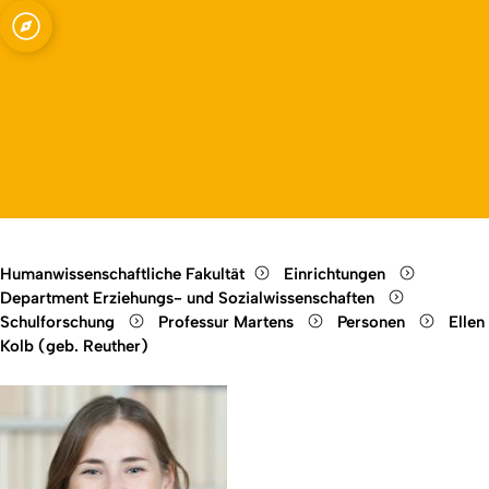
 Schwerpunkt
Open quicklink menu
Open language switch
Close menu
Open menu
Humanwissenschaftliche Fakultät
Einrichtungen
Department Erziehungs- und Sozialwissenschaften
Schulforschung
Professur Martens
Personen
Ellen
Kolb (geb. Reuther)