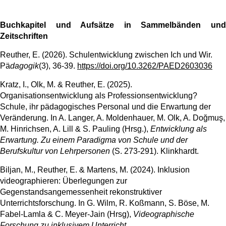
Buchkapitel und Aufsätze in Sammelbänden und
Zeitschriften
Reuther, E. (2026). Schulentwicklung zwischen Ich und Wir.
Pä
dagogik
(3), 36-39.
https://doi.org/10.3262/PAED2603036
Kratz, I., Olk, M. & Reuther, E. (2025).
Organisationsentwicklung als Professionsentwicklung?
Schule, ihr pädagogisches Personal und die Erwartung der
Veränderung. In A. Langer, A. Moldenhauer, M. Olk, A. Doğmuş,
M. Hinrichsen, A. Lill & S. Pauling (Hrsg.),
Entwicklung als
Erwartung. Zu einem Paradigma von Schule und der
Berufskultur von Lehrpersonen
(S. 273-291). Klinkhardt.
Biljan, M., Reuther, E. & Martens, M. (2024). Inklusion
videographieren: Überlegungen zur
Gegenstandsangemessenheit rekonstruktiver
Unterrichtsforschung. In G. Wilm, R. Koßmann, S. Böse, M.
Fabel-Lamla & C. Meyer-Jain (Hrsg),
Videographische
Forschung zu inklusivem Unterricht.