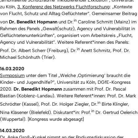
zu Köln,
3. Konferenz des Netzwerks Fluchtforschung
: „Kontexte
von Flucht, Schutz und Alltag Geflüchteter“. Gemeinsamer Beitrag
in
von
Dr. Benedikt Hopmann
und Dr.
Caroline Schmitt (Mainz) im
Rahmen des Panels „Gewalt(schutz), Agency und Vulnerabilität in
Geflüchtetenunterkünften“, organisiert vom Arbeitskreis „Flucht,
Agency und Vulnerabilität“. Weitere Referent*innen des Panels:
in
Prof. Dr. Albert Scherr (Freiburg), Dr.
Anett Schmitz, Prof. Dr.
Michael Schönhuth (Trier).
16.03.2020
Symposium
unter dem Titel „Welche ‚Optimierung‘ braucht die
Kinder- und Jugendhilfe?“, Universität zu Köln, DGfE-Kongress
2020.
Dr. Benedikt Hopmann
zusammen mit Prof. Dr. Pascal
Bastian (Koblenz-Landau). Weitere Referent*innen: Prof. Dr. Mark
in
Schrödter (Kassel), Prof. Dr. Holger Ziegler, Dr.
Birte Klingler,
in
Nina Kläsener (Bielefeld). Diskutant*in: Prof.
Dr. Gertrud Oelerich
(Wuppertal). [Kongress wurde abgesagt]
14.03.2020
Dr. Anke Groß-Kunkel nimmt an der Podiumsdiskussion der