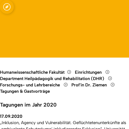
bei Menschen mit
Open quicklink menu
Open language switch
Close menu
Open menu
Humanwissenschaftliche Fakultät
Einrichtungen
Department Heilpädagogik und Rehabilitation (DHR)
Forschungs- und Lehrbereiche
Prof'in Dr. Ziemen
Tagungen & Gastvorträge
Tagungen im Jahr 2020
17.09.2020
„Inklusion, Agency und Vulnerabilität. Geflüchtetenunterkünfte als
‚ambivalente Schutzräume‘ inkludierender Exklusion“, Universität