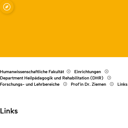
 mit geistiger Behinderung
Open quicklink menu
Open language switch
Close menu
Open menu
Humanwissenschaftliche Fakultät
Einrichtungen
Department Heilpädagogik und Rehabilitation (DHR)
Forschungs- und Lehrbereiche
Prof'in Dr. Ziemen
Links
Links