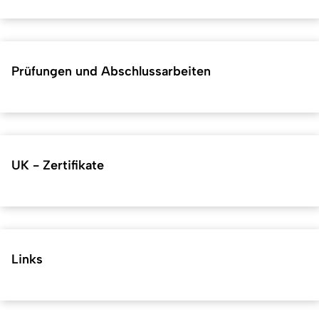
Prüfungen und Abschlussarbeiten
UK - Zertifikate
Links
Kurzadresse (Shortlink) dieser Seite:
32724
(
https://hf.uni-