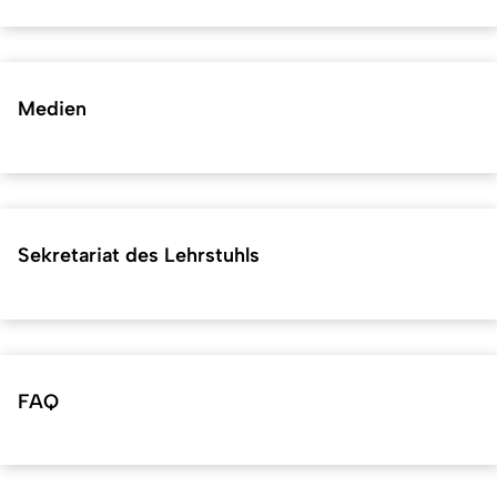
Medien
Sekretariat des Lehrstuhls
FAQ
Kurzadresse (Shortlink) dieser Seite:
39354
(
https://hf.uni-