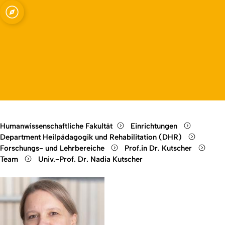
ilfe und soziale
Open quicklink menu
Open language switch
Close menu
Open menu
Humanwissenschaftliche Fakultät
Einrichtungen
Department Heilpädagogik und Rehabilitation (DHR)
Forschungs- und Lehrbereiche
Prof.in Dr. Kutscher
Team
Univ.-Prof. Dr. Nadia Kutscher