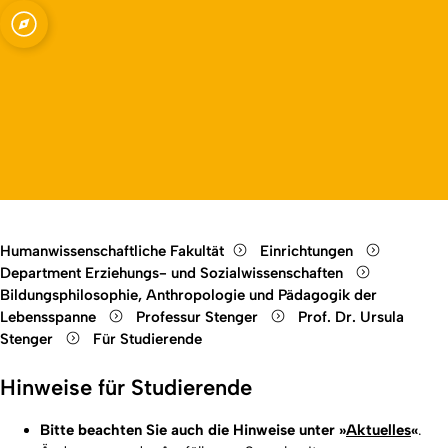
ssenschaften -
Open quicklink menu
Open language switch
Close menu
Open menu
e Prof. Dr. Stenger
Humanwissenschaftliche Fakultät
Einrichtungen
Department Erziehungs- und Sozialwissenschaften
Bildungsphilosophie, Anthropologie und Pädagogik der
Lebensspanne
Professur Stenger
Prof. Dr. Ursula
Stenger
Für Studierende
Hinweise für Studierende
Bitte beachten Sie auch die Hinweise unter »
Aktuelles
«
.